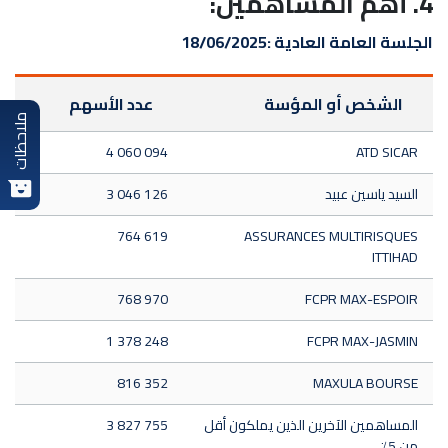
4. أهم المساهمين:
الجلسة العامة العادية :
18/06/2025
الشخص أو المؤسة
عدد الأسهم
ملاحظات
4 060 094
ATD SICAR
السيد ياسين عبيد
3 046 126
764 619
ASSURANCES MULTIRISQUES
ITTIHAD
768 970
FCPR MAX-ESPOIR
1 378 248
FCPR MAX-JASMIN
816 352
MAXULA BOURSE
المساهمين الآخرين الذين يملكون أقل
3 827 755
من 5٪