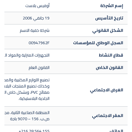
إسم الشركة
أوفيس بلاست
تاريخ التأسيس
19 جانفي 2006
الشكل القانوني
شركة خفية الاسم
السجل الوطني للمؤسسات
00947962F
قطاع النشاط
التجهيزات المنزلية والمواد الصحي
القانون الخاص
القانون العام
تصنيع اللوازم المكتبية والمدرس
وكذلك تصنيع المنتجات البلاست
الغرض الاجتماعي
صفائح PVC، وبشكل خاص الم
الجلدية البلاستيكية.
المنطقة الصناعية الثانية، مجاز ال
المقر الاجتماعي
ص.ب. 156 – 9070 باجة
الهاتف
+216 78 564 155