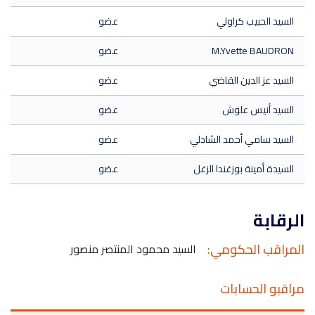
السيد الحبيب كراولي
عضو
M.Yvette BAUDRON
عضو
السيد عز الدين القاضي
عضو
السيد أنيس علوش
عضو
السيد سامي أحمد الشادلي
عضو
السيدة أمينة بوزغندا الزغل
عضو
الرقابة
المراقب الحكومي:
السيد محمود المنتصر منصور
مراقبو الحسابات