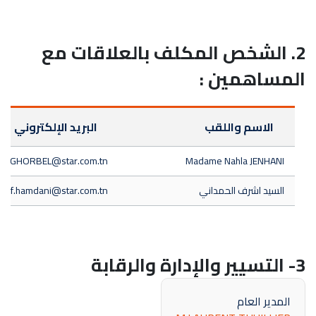
2. الشخص المكلف بالعلاقات مع
المساهمين :
الاسم واللقب
البريد الإلكتروني
BENGHORBEL@star.com.tn
Madame Nahla JENHANI
السيد اشرف الحمداني
hraf.hamdani@star.com.tn
3- التسيير والإدارة والرقابة
المدير العام