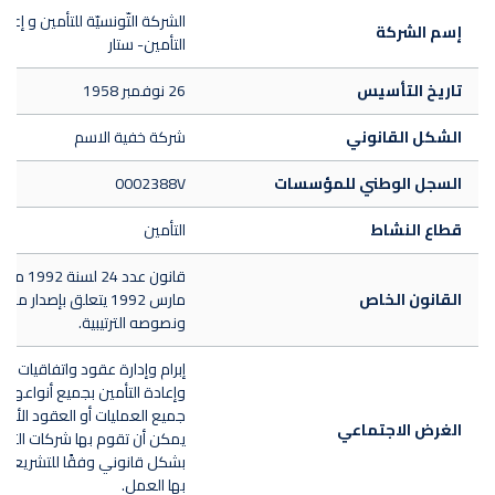
الشركة التّونسيّة للتأمين و إعاد
إسم الشركة
التأمين- ستار
تاريخ التأسيس
26 نوفمبر 1958
الشكل القانوني
شركة خفية الاسم
السجل الوطني للمؤسسات
0002388V
قطاع النشاط
التأمين
القانون الخاص
مارس 1992 يتعلق بإصدار مج
ونصوصه الترتيبية.
إبرام وإدارة عقود واتفاقيات الت
وإعادة التأمين بجميع أنواعها،
جميع العمليات أو العقود الأخر
الغرض الاجتماعي
يمكن أن تقوم بها شركات التأم
بشكل قانوني وفقًا للتشريعات 
بها العمل.