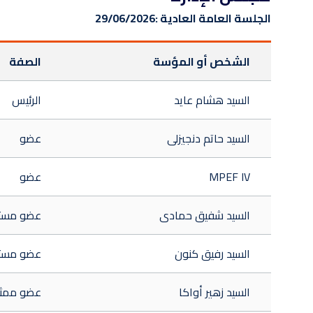
الجلسة العامة العادية :
29/06/2026
الشخص أو المؤسة
الصفة
السيد هشام عايد
الرئيس
السيد حاتم دنجيزلى
عضو
MPEF IV
عضو
السيد شفيق حمادى
عضو مست
السيد رفيق كنون
عضو مست
السيد زهير أواكا
عضو ممثل