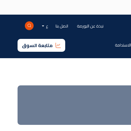
Mini-right-ar
نبذة عن البورصة
اتصل بنا
ع
متابعة السوق
 الاستدامة