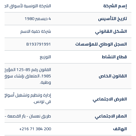
إسم الشركة
الشركة التونسية لأسواق الجمل
تاريخ التأسيس
4 ديسمبر 1980
الشكل القانوني
شركة خفية الاسم
السجل الوطني للمؤسسات
B193791991
قطاع النشاط
التوزيع
ال
القانون الخاص
1985، المتعلق بإنشاء سوق 
وطنية.
إدارة وتنظيم وتشغيل أسواق ال
الغرض الاجتماعي
في تونس.
المقر الاجتماعي
طريق نعسان - بئر القصعة - ب
الهاتف
+216 71 384 200