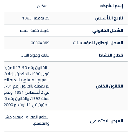
إسم الشركة
السكنى
تاريخ التأسيس
25 نوفمبر 1983
الشكل القانوني
شركة خفية الاسم
السجل الوطني للمؤسسات
0030436S
قطاع النشاط
بنايات ومواد البناء
فبراير 1990، المتعلق بإعادة 
التشريع المتعلق بالتنمية العقار
القانون الخاص
تم 
في 2 أغسطس 1991، و
المؤرخ في 11 نوفمبر 2000.
التطوير العقاري وتنفيذ مشاريع
الغرض الاجتماعي
والتقسيم.