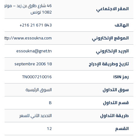
46 شارع طارق بن زيد – موتويل
المقر الاجتماعي
1082 تونس
الهاتف
+216 21 671 843
الموقع الإلكتروني
http://www.essoukna.com/
البريد الإلكتروني
essoukna@gnet.tn
تاريخ وطريقة الإدراج
18 septembre 2006
رمز ISIN
TN0007210016
سوق التداول
السوق الرئيسية
قسم التداول
B
طريقة التداول
التحديد الآني للسعر
القسم
12