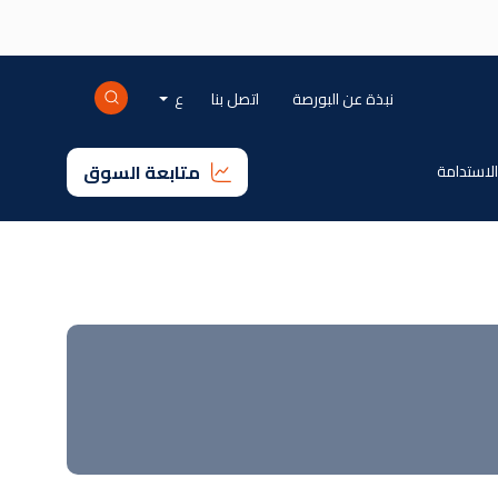
Mini-right-ar
نبذة عن البورصة
اتصل بنا
ع
متابعة السوق
 الاستدامة