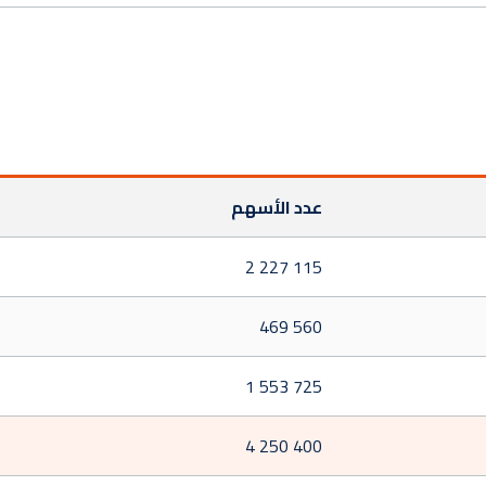
عدد الأسهم
2 227 115
469 560
1 553 725
4 250 400