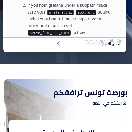
*تبث البيانات بفارق 15 دقيقة
ملخص السوق
بورصة تونس ترافقكم
شريككم في النمو