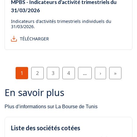
MPBS - Indicateurs d'activité trimestriels du
31/03/2026
Indicateurs d'activités trimestriels individuels du
31/03/2026.
TÉLÉCHARGER
Pagination
Page
Page
Page
Page
Page suivante
Dernière 
1
2
3
4
…
›
»
En savoir plus
Plus d’informations sur La Bourse de Tunis
Liste des sociétés cotées