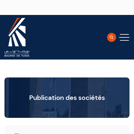
Aller au contenu principal
Publication des sociétés