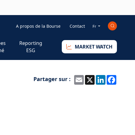
Mini_right
A propos de la Bourse
Contact
Fr
es
Reporting
MARKET WATCH
hé
ESG
Partager sur :
Email
X
LinkedIn
Faceb