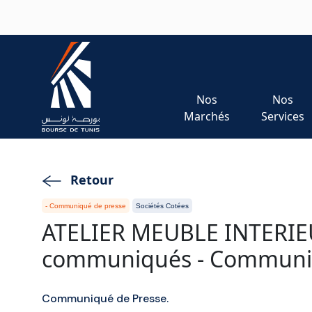
Aller au contenu principal
Nos
Nos
Marchés
Services
Retour
- Communiqué de presse
Sociétés Cotées
ATELIER MEUBLE INTERIEU
communiqués - Communiq
Communiqué de Presse.