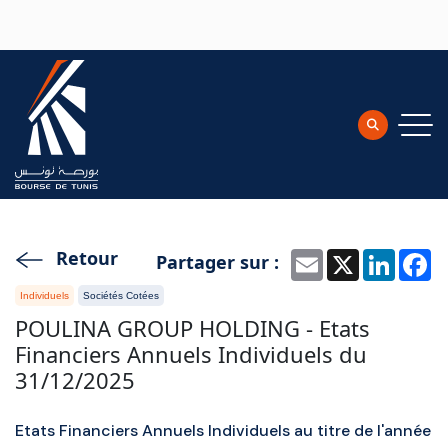
Aller au contenu principal
Retour
Partager sur :
Email
X
Linke
F
Individuels
Sociétés Cotées
POULINA GROUP HOLDING - Etats
Financiers Annuels Individuels du
31/12/2025
Etats Financiers Annuels Individuels au titre de l'année