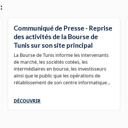
:
Communiqué de Presse - Reprise
des activités de la Bourse de
Tunis sur son site principal
La Bourse de Tunis informe les intervenants
de marché, les sociétés cotées, les
intermédiaires en bourse, les investisseurs
ainsi que le public que les opérations de
rétablissement de son centre informatique
principal ont été entièrement achevées. Les
activités de marché se déroulent désormais
DÉCOUVRIR
dans des conditions normales depuis le site
principal.