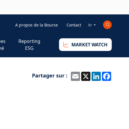
Mini_right
A propos de la Bourse
Contact
Fr
es
Reporting
MARKET WATCH
hé
ESG
Partager sur :
Email
X
LinkedIn
Faceb