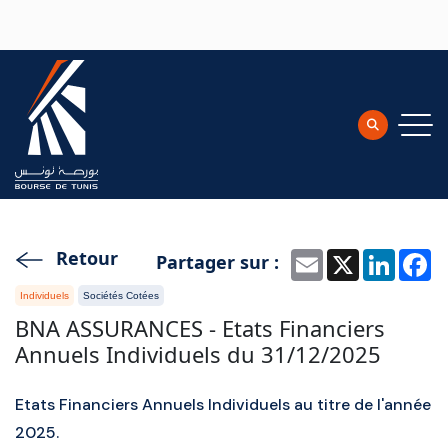
Aller au contenu principal
Retour
Partager sur :
Email
X
Linke
F
Individuels
Sociétés Cotées
BNA ASSURANCES - Etats Financiers
Annuels Individuels du 31/12/2025
Etats Financiers Annuels Individuels au titre de l'année
2025.