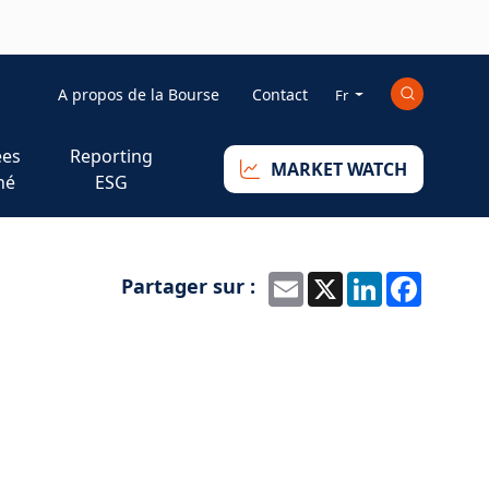
Mini_right
A propos de la Bourse
Contact
Fr
es
Reporting
MARKET WATCH
hé
ESG
Partager sur :
Email
X
LinkedIn
Faceb