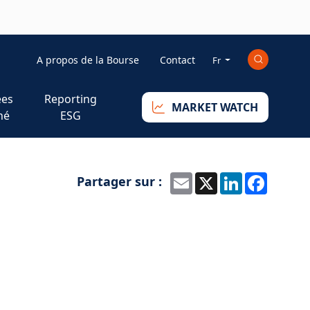
Mini_right
A propos de la Bourse
Contact
Fr
es
Reporting
MARKET WATCH
hé
ESG
Partager sur :
Email
X
LinkedIn
Faceb