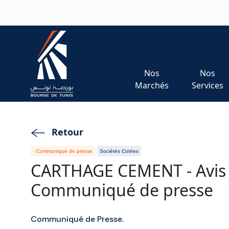
Aller au contenu principal
Nos
Nos
Marchés
Services
Retour
- Communiqué de presse
Sociétés Cotées
CARTHAGE CEMENT - Avis
Communiqué de presse
Communiqué de Presse.