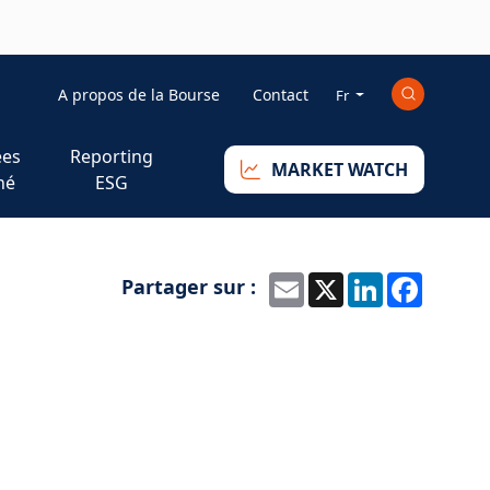
Mini_right
A propos de la Bourse
Contact
Fr
es
Reporting
MARKET WATCH
hé
ESG
Partager sur :
Email
X
LinkedIn
Faceb