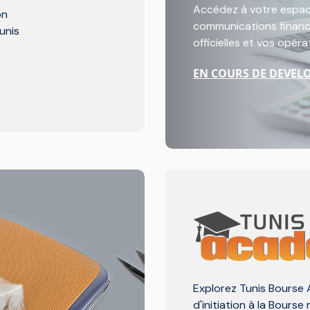
Accédez à votre espac
on
communications financi
unis
officielles et vos opér
EN COURS DE DEVEL
Explorez Tunis Bourse 
d'initiation à la Bourse