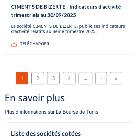
CIMENTS DE BIZERTE - Indicateurs d'activité
trimestriels au 30/09/2025
La société CIMENTS DE BIZERTE, publie ses indicateurs
d'activité relatifs au 3ème trimestre 2025.
TÉLÉCHARGER
Pagination
Page
Page
Page
Page
Page suivante
Dernière 
1
2
3
4
…
›
»
En savoir plus
Plus d’informations sur La Bourse de Tunis
Liste des sociétés cotées