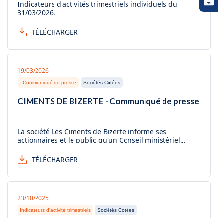
Indicateurs d'activités trimestriels individuels du
31/03/2026.
TÉLÉCHARGER
19/03/2026
- Communiqué de presse
Sociétés Cotées
CIMENTS DE BIZERTE - Communiqué de presse
La société Les Ciments de Bizerte informe ses
actionnaires et le public qu'un Conseil ministériel
restreint, présidé par la Cheffe du Gouvernement, s'est
tenu le 17 mars 2026 au Palais du Gouvernement à la
TÉLÉCHARGER
Kasbah, consacré à la situation de la société Les
Ciments de Bizerte, société cotée en Bourse...
23/10/2025
Indicateurs d'activité trimestriels
Sociétés Cotées