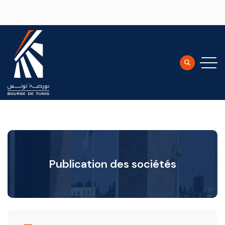
Aller au contenu principal
Publication des sociétés