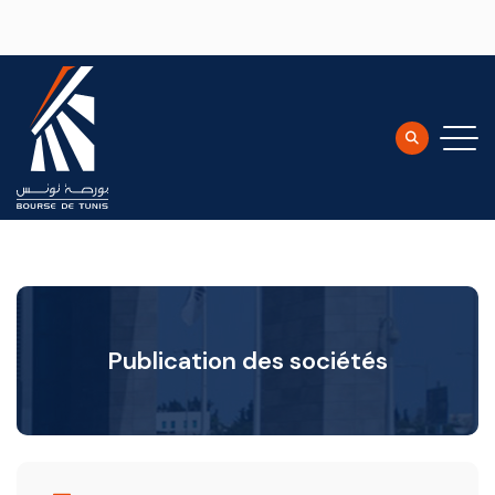
Aller au contenu principal
Publication des sociétés