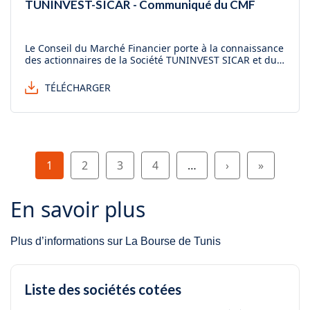
TUNINVEST-SICAR - Communiqué du CMF
Le Conseil du Marché Financier porte à la connaissance
des actionnaires de la Société TUNINVEST SICAR et du
public qu'il a invité ladite société à fournir des
informations supplémentaire.
TÉLÉCHARGER
Pagination
Page
Page
Page
Page
Page suivante
Dernière 
1
2
3
4
…
›
»
En savoir plus
Plus d’informations sur La Bourse de Tunis
Liste des sociétés cotées