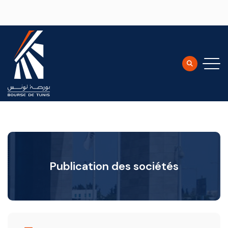
Aller au contenu principal
Publication des sociétés