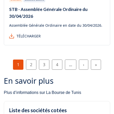
STB - Assemblée Générale Ordinaire du
30/04/2026
Assemblée Générale Ordinaire en date du 30/04/2026.
TÉLÉCHARGER
Pagination
Page
Page
Page
Page
Page suivante
Dernière 
1
2
3
4
…
›
»
En savoir plus
Plus d’informations sur La Bourse de Tunis
Liste des sociétés cotées