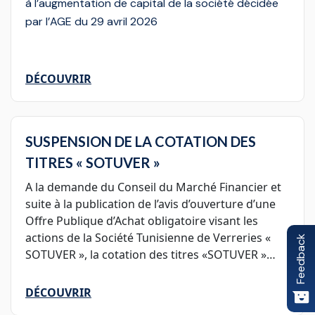
à l’augmentation de capital de la société décidée
par l’AGE du 29 avril 2026
DÉCOUVRIR
SUSPENSION DE LA COTATION DES
TITRES « SOTUVER »
A la demande du Conseil du Marché Financier et
suite à la publication de l’avis d’ouverture d’une
Offre Publique d’Achat obligatoire visant les
actions de la Société Tunisienne de Verreries «
Feedback
SOTUVER », la cotation des titres «SOTUVER »
sera suspendue durant les séances de bourse du
03 août 2026 et du 04 août 2026, et reprendra à
DÉCOUVRIR
partir du 05 août 2026.